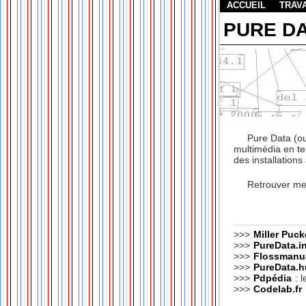
ACCUEIL
TRAV
PURE D
Pure Data (ou
multimédia en te
des installation
Retrouver mes
>>>
Miller Puck
>>>
PureData.i
>>>
Flossmanu
>>>
PureData.h
>>>
Pdpédia
: l
>>>
Codelab.fr