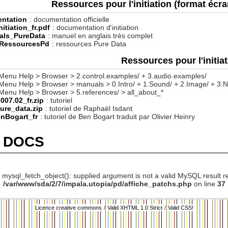
Ressources pour l'initiation (format écra
ntation
: documentation officielle
itiation_fr.pdf
: documentation d'initiation
als_PureData
: manuel en anglais très complet
/RessourcesPd
: ressources Pure Data
Ressources pour l'initia
. Menu Help > Browser > 2.control.examples/ + 3.audio.examples/
. Menu Help > Browser > manuals > 0.Intro/ + 1.Sound/ + 2.Image/ + 3.
. Menu Help > Browser > 5.references/ > all_about_*
007.02_fr.zip
: tutoriel
ure_data.zip
: tutoriel de Raphaël Isdant
enBogart_fr
: tutoriel de Ben Bogart traduit par Olivier Heinry
, DOCS
: mysql_fetch_object(): supplied argument is not a valid MySQL result r
/var/www/sda/2/7/impala.utopia/pd/affiche_patchs.php
on line
37
Licence creative commons
/
Valid XHTML 1.0 Strict
/
Valid CSS!