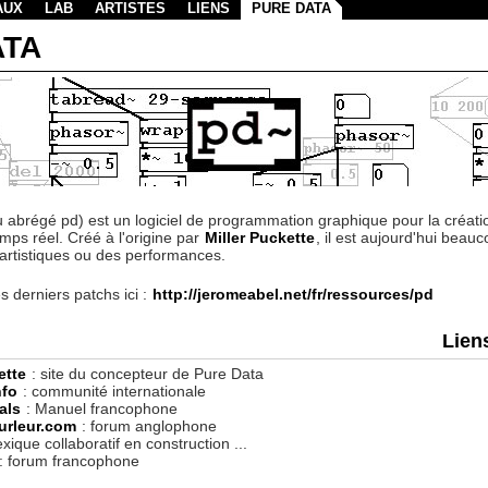
AUX
LAB
ARTISTES
LIENS
PURE DATA
ATA
 abrégé pd) est un logiciel de programmation graphique pour la créati
mps réel. Créé à l'origine par
Miller Puckette
, il est aujourd'hui beauc
s artistiques ou des performances.
 derniers patchs ici :
http://jeromeabel.net/fr/ressources/pd
Lien
ette
: site du concepteur de Pure Data
nfo
: communité internationale
als
: Manuel francophone
urleur.com
: forum anglophone
exique collaboratif en construction ...
: forum francophone