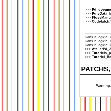
>>>
Pd_docume
>>>
PureData_In
>>>
FlossManu
>>>
Codelab.fr
Dans le logiciel
Dans le logiciel
Dans le logiciel
>>>
AtelierPd_2
>>>
Tutoriels_p
>>>
Tutoriel_B
PATCHS
Warning