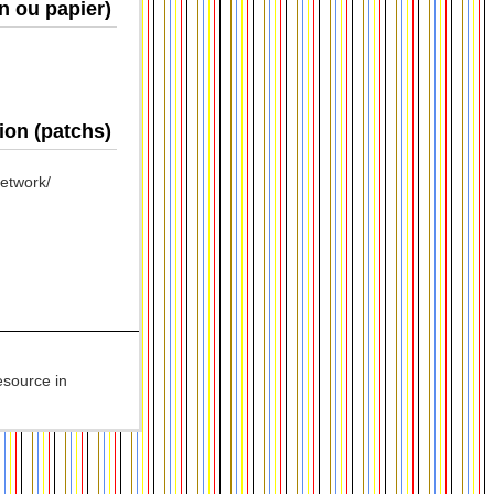
n ou papier)
tion (patchs)
Network/
esource in